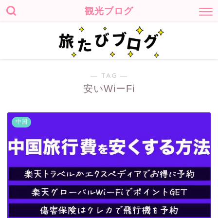
観光ブログ
― TAG ―
安いWiーFi
中国